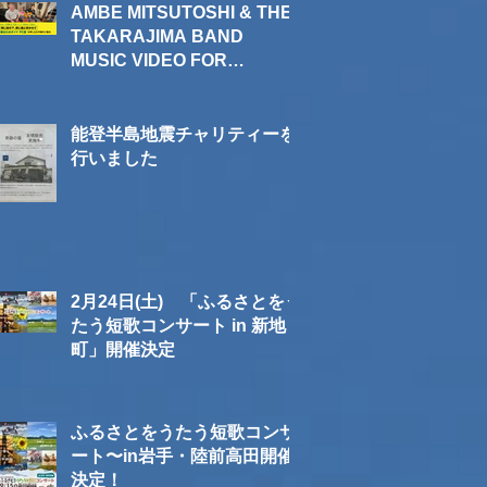
レンタル手順(スマホ用)
AMBE MITSUTOSHI & THE
TAKARAJIMA BAND
MUSIC VIDEO FOR
SAKURADA MAKOTO / 同
じ空の下、同じ風に吹かれて​
レンタル手順(PC用)
能登半島地震チャリティーを
行いました
2月24日(土) 「ふるさとをう
たう短歌コンサート in 新地
町」開催決定
ふるさとをうたう短歌コンサ
ート〜in岩手・陸前高田開催
決定！