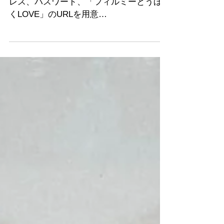
ル手順(PC用)
01.まずPCのメモ等に連絡用の自分のアド
レス、パスワード、「フィルミーとうほ
くLOVE」のURLを用意
https://filmuy.com/tohoku-love その上で
Googleを開く 02.画面の最上部、アドレス
(URL)入れるコーナーに、GoogleのURL
の...