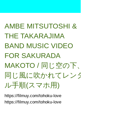
AMBE MITSUTOSHI &
THE TAKARAJIMA
BAND MUSIC VIDEO
FOR SAKURADA
MAKOTO / 同じ空の下、
同じ風に吹かれて​レンタ
ル手順(スマホ用)
https://filmuy.com/tohoku-love
https://filmuy.com/tohoku-love